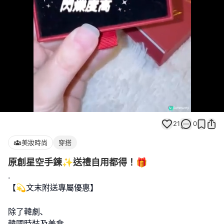
Loaded
:
Unmute
100.00%
21
0
美妝時尚
穿搭
原創星空手鍊✨送禮自用都得！🎁
.
【💫文末附送專屬優惠】
除了韓劇､
韓國時裝及美食