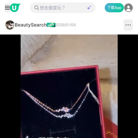
下載App
BeautySearch
2026/01/06