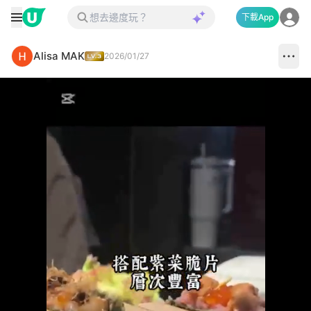
下載App
Alisa MAK
2026/01/27