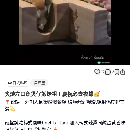
Loaded
:
Unmute
100.00%
17
3
日式料理
居酒屋
炙燒左口魚煲仔飯始祖！慶祝必去夜蝶🥳
📍夜蝶 - 近期人氣爆燈嘅餐廳 環境靚到爆燈,絕對係慶祝首
選💫
頭盤試咗韓式風味beef tartare 加入韓式辣醬同鹹蛋黃香味