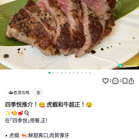
2
0
香港攻略
食
四季悦推介！😋 虎蝦和牛超正！🤤
✨🍤🥩🍳
在｢四季悦｣用餐,正!
• 虎蝦 🦐:鮮甜爽口,肉質彈牙