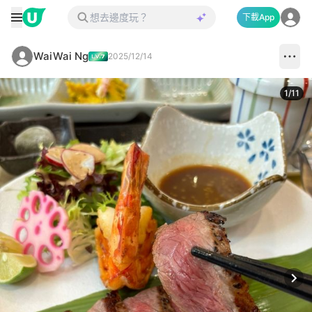
下載App
WaiWai Ng
2025/12/14
1
/
11
Next