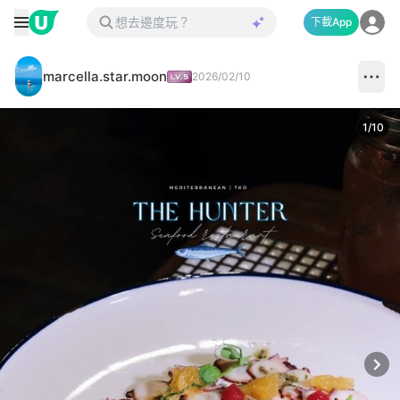
下載App
marcella.star.moon
2026/02/10
1
/
10
Next