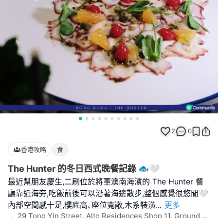
2
0
香港攻略
食
The Hunter 的冬日西式晚餐記錄 🐟🤍
最近幫朋友慶生,二刷位於將軍澳南海濱的 The Hunter 餐
廳靠近海旁,吃飯前後可以沿著海邊散步,整個感覺很悠閒🤍
內部空間感十足,樓底高､座位寬敞,木系裝潢
...
更多
29 Tong Yin Street, Alto Residences Shop 11, Ground