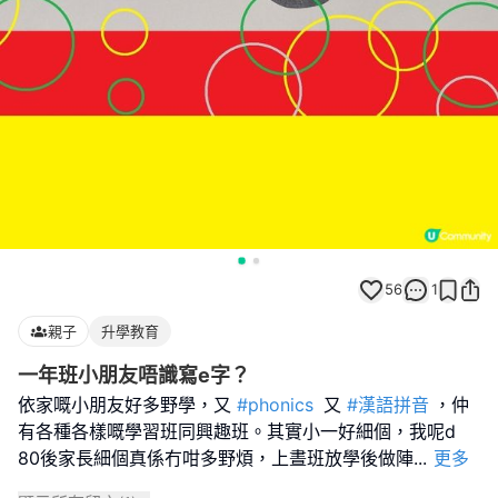
56
1
親子
升學教育
一年班小朋友唔識寫e字？
依家嘅小朋友好多野學，又
#phonics
又
#漢語拼音
，仲
有各種各樣嘅學習班同興趣班。其實小一好細個，我呢d
80後家長細個真係冇咁多野煩，上晝班放學後做陣
...
更多