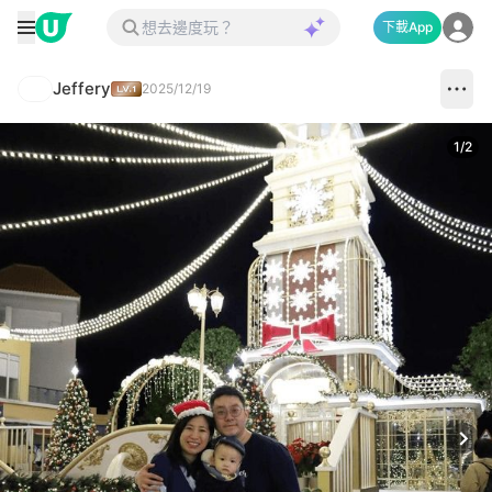
下載App
Jeffery
2025/12/19
1
/
2
Next