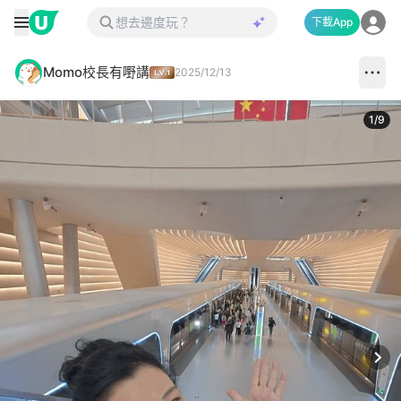
下載App
Momo校長有嘢講
2025/12/13
1
/
9
Next