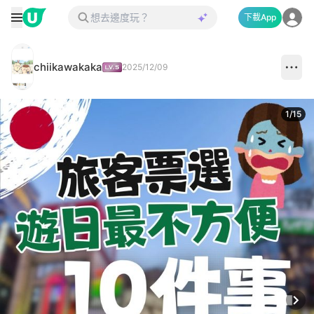
下載App
chiikawakaka
2025/12/09
1
/
15
Next