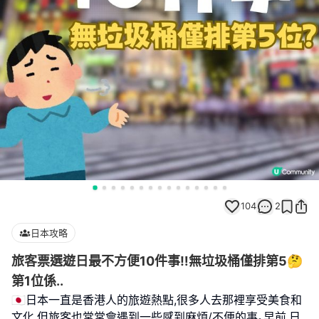
104
2
日本攻略
旅客票選遊日最不方便10件事‼️無垃圾桶僅排第5🤔
第1位係..
🇯🇵日本一直是香港人的旅遊熱點,很多人去那裡享受美食和
文化,但旅客也常常會遇到一些感到麻煩/不便的事｡早前,日