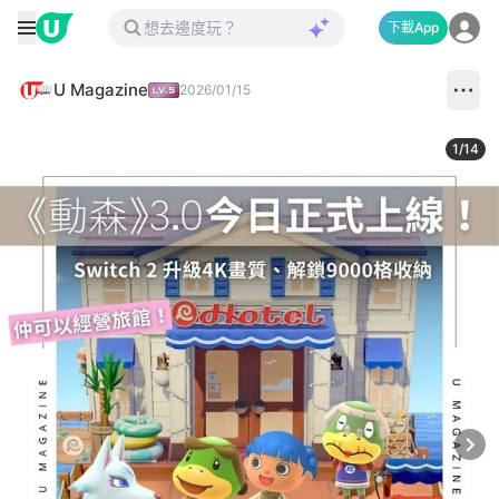
下載App
U Magazine
2026/01/15
1
/
14
Next