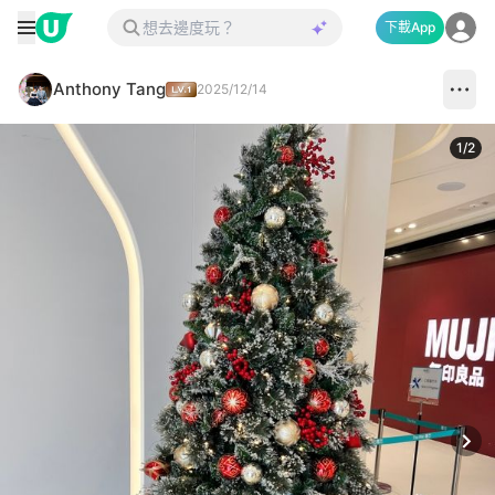
下載App
Anthony Tang
2025/12/14
1
/
2
Next