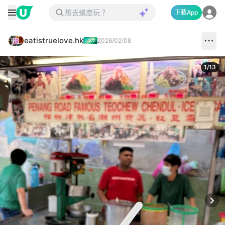
下載App
eatistruelove.hk
2026/02/08
1
/
13
Next