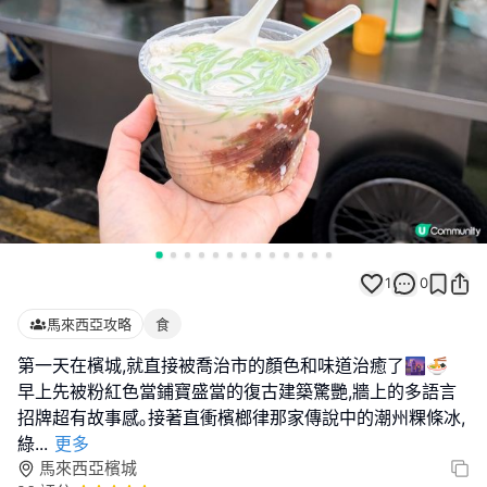
1
0
馬來西亞攻略
食
第一天在檳城,就直接被喬治市的顏色和味道治癒了🌆🍜
早上先被粉紅色當鋪寶盛當的復古建築驚艷,牆上的多語言
招牌超有故事感｡接著直衝檳榔律那家傳說中的潮州粿條冰,
綠
...
更多
馬來西亞檳城