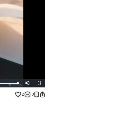
Unmute
Fullscreen
2
0