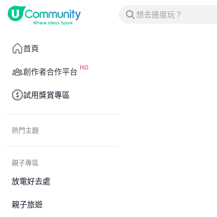
首頁
創作者合作平台
試用獎賞專區
熱門主題
親子專區
放電好去處
親子旅遊