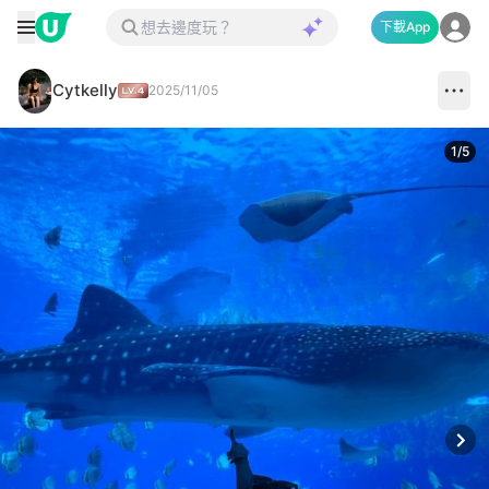
下載App
Cytkelly
2025/11/05
1
/
5
Next