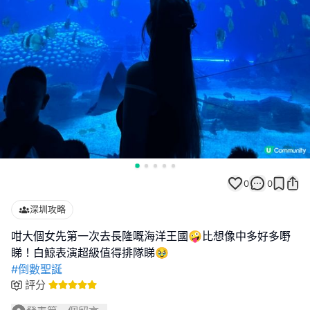
0
0
深圳攻略
咁大個女先第一次去長隆嘅海洋王國🤪比想像中多好多嘢
#倒數聖誕
評分