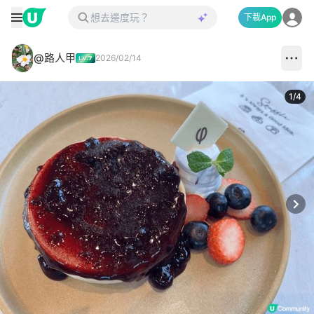
下載App
@路人甲
2026/02/14
1
/
4
Next