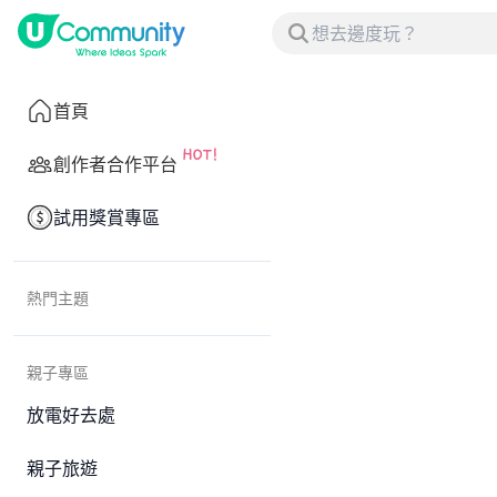
首頁
創作者合作平台
試用獎賞專區
熱門主題
親子專區
放電好去處
親子旅遊