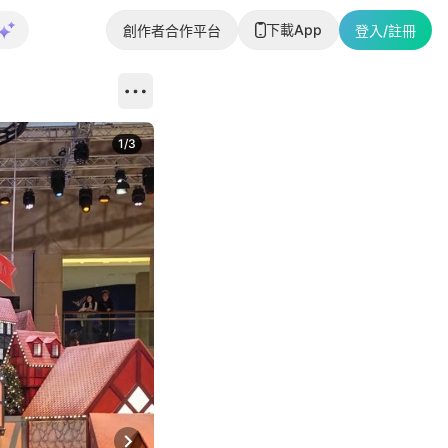
下載App
創作者合作平台
登入/註冊
1
/
3