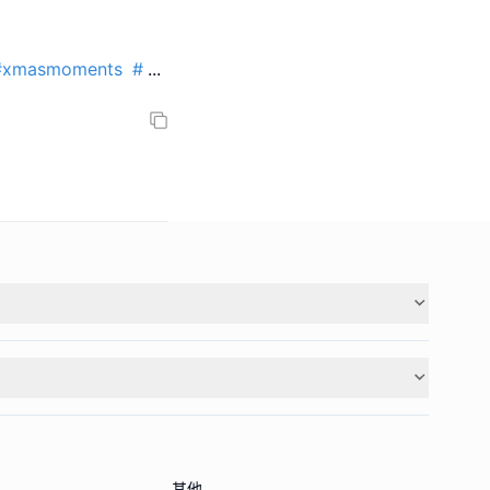
#xmasmoments
#
...
其他