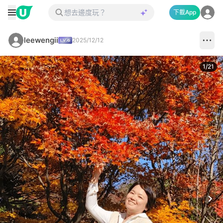
下載App
leewengii
2025/12/12
1
/
21
Next