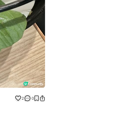
Next slide
2
0