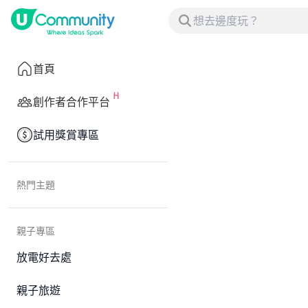
首頁
創作者合作平台
試用獎賞專區
熱門主題
親子專區
放電好去處
親子旅遊