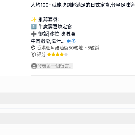
人均100+就能吃到超滿足的日式定食,分量足味道
✨ 推薦套餐:
1️⃣ 牛魔壽喜燒定食
➕ 御飯|沙拉|味噌湯
牛肉嫩滑,湯汁
...
更多
香港旺角豉油街50號地下5號舖
評分
發表第一個留言...