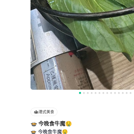
港式美食
🍲 今晚食牛魔🤤
🍲 今晚食牛魔🤤