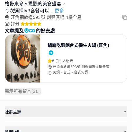
格帶來令人驚艷的美食盛宴。
今次選擇lv3套餐可以
...
更多
旺角彌敦道593號 創興廣場 4樓全層
評分
文章提及
的好去處
鍋霸吃到飽台式養生火鍋 (旺角)
5
1
人想去
旺角彌敦道593號 創興廣場 4樓全層
火鍋、台式、台式火鍋
顯示所有留言(
3
)...
社群主題
熱門地點