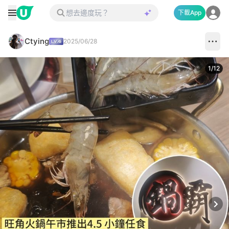
下載App
Ctying
2025/06/28
1
/
12
Next