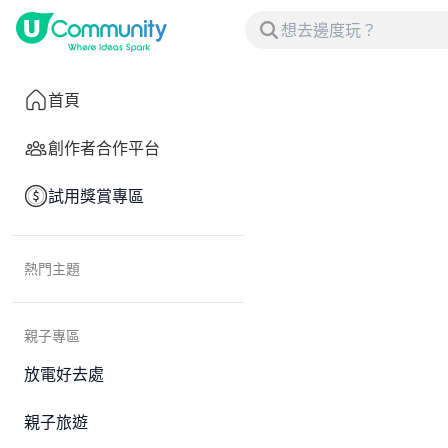
首頁
創作者合作平台
試用獎賞專區
熱門主題
親子專區
放電好去處
親子旅遊