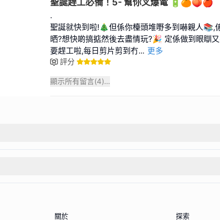
聖誕趕工必備！5- 幫你叉爆電 🔋🍊🍑🍎
.
聖誕就快到啦!🎄但係你檯頭堆嘢多到嚇親人📚
晒?想快啲搞掂然後去盡情玩?🎉 定係做到眼瞓又冇
要趕工啦,每日剪片剪到冇
...
更多
評分
顯示所有留言(
4
)...
關於
探索