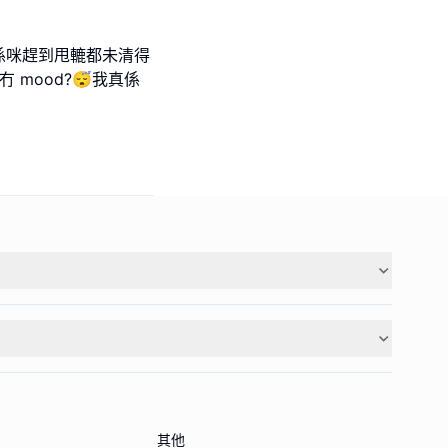
,係咪趕到甩轆都未清得
 mood?😴我真係
其他