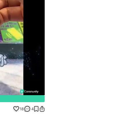
Unmute
18
4