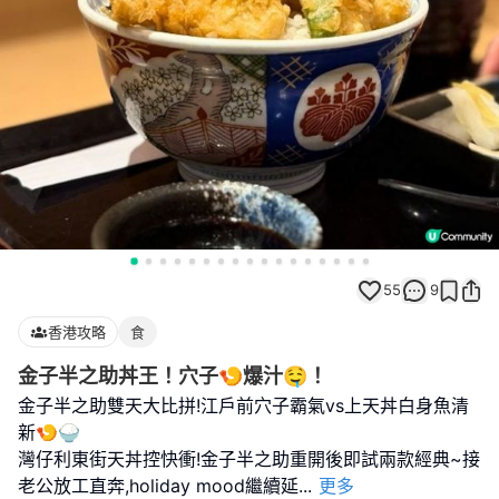
55
9
香港攻略
食
金子半之助丼王！穴子🍤爆汁🤤！
金子半之助雙天大比拼!江戶前穴子霸氣vs上天丼白身魚清
新🍤🍚
灣仔利東街天丼控快衝!金子半之助重開後即試兩款經典~接
老公放工直奔,holiday mood繼續延
...
更多