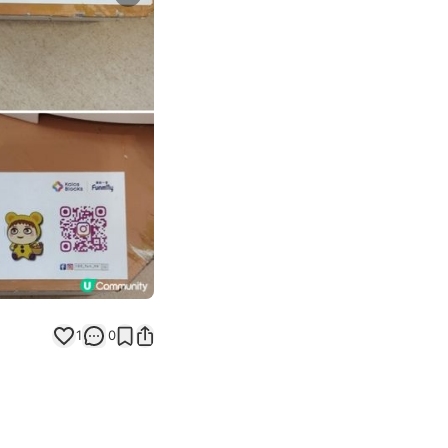
Next slide
1
0