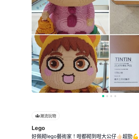
潮流玩物
Lego
好佩砌lego藝術家！咁都砌到咁大公仔👍🏻超勁💪