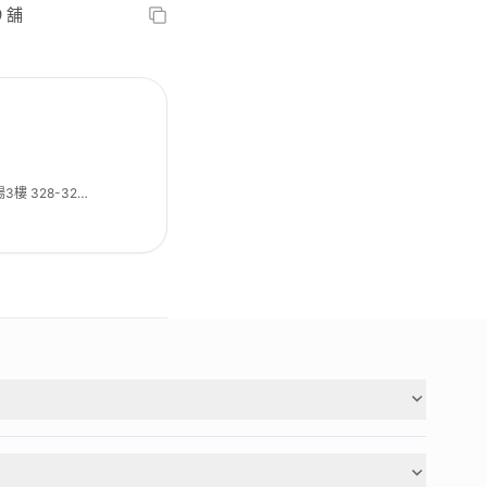
 舖
樓 328-329