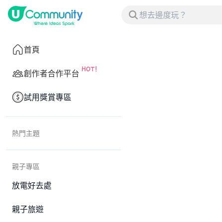
首頁
創作者合作平台
試用獎賞專區
熱門主題
親子專區
放電好去處
親子旅遊