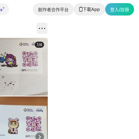
下載App
創作者合作平台
登入/註冊
1
/
4