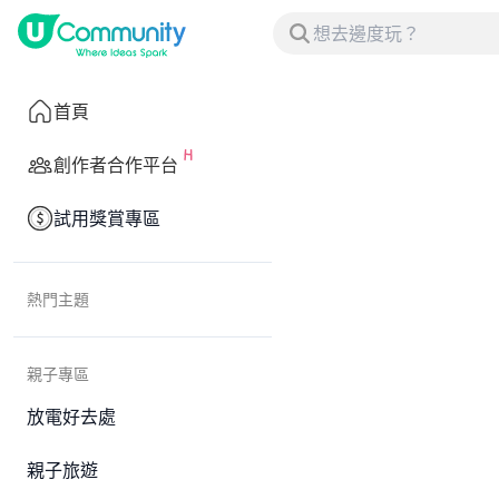
首頁
創作者合作平台
試用獎賞專區
熱門主題
親子專區
放電好去處
親子旅遊