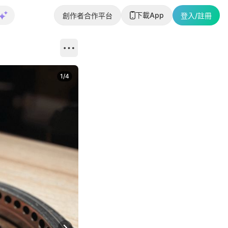
下載App
創作者合作平台
登入/註冊
1
/
4