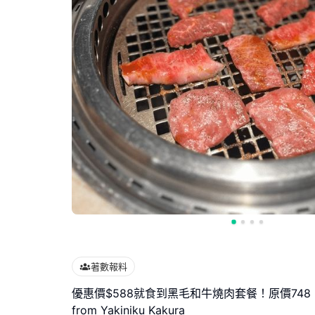
著數報料
優惠價$588就食到黑毛和牛燒肉套餐！原價74