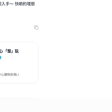
入手～ 快啲約埋朋
心 「型」玩
中心購物商場L1