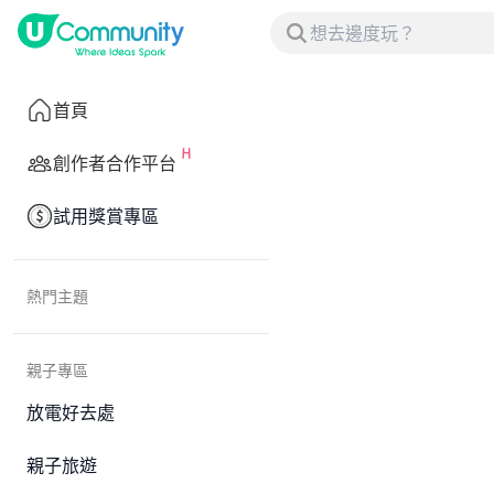
首頁
創作者合作平台
試用獎賞專區
熱門主題
親子專區
放電好去處
親子旅遊