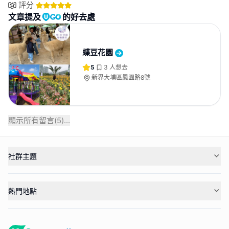
評分
文章提及
的好去處
蝶豆花園
5
3
人想去
新界大埔區鳳園路8號
顯示所有留言(
5
)...
社群主題
熱門地點