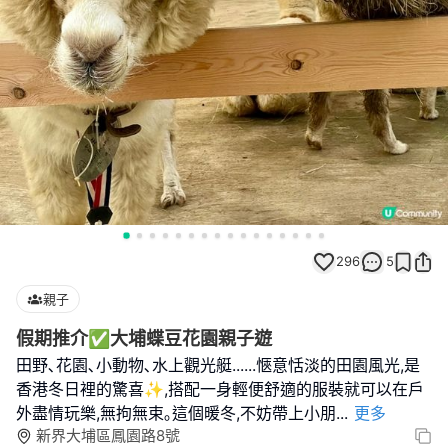
296
5
親子
假期推介✅大埔蝶豆花園親子遊
田野､花園､小動物､水上觀光艇......愜意恬淡的田園風光,是
香港冬日裡的驚喜✨,搭配一身輕便舒適的服裝就可以在戶
外盡情玩樂,無拘無束｡這個暖冬,不妨帶上小朋
...
更多
新界大埔區鳳園路8號