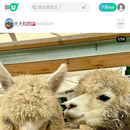
下載App
大大粒
2025/12/21
1
/
16
Next