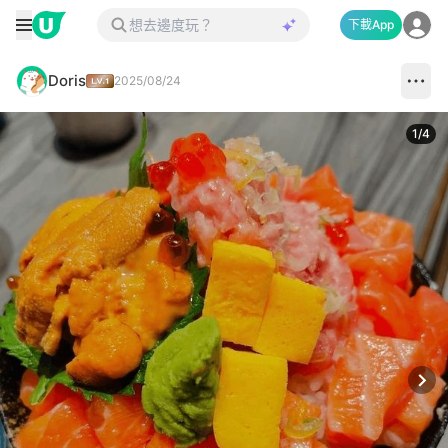
下載App
Doris
2025/08/24
1
/
4
Next