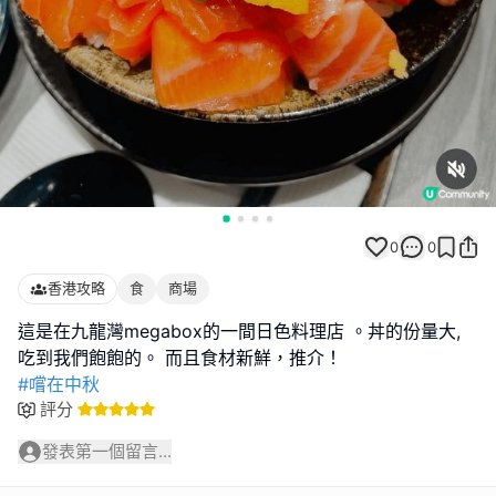
0
0
香港攻略
食
商場
這是在九龍灣megabox的一間日色料理店 。丼的份量大,
#嚐在中秋
評分
發表第一個留言...