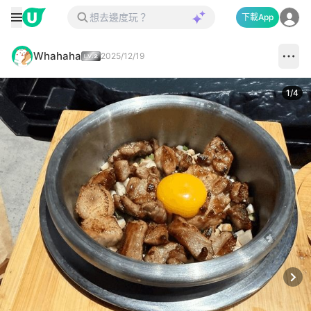
下載App
Whahaha
2025/12/19
1
/
4
Next