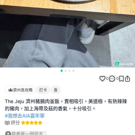
0
0
濟州島攻略
打卡
食
The Jeju 濟州豬腩肉釜飯，賣相吸引，美道極，有熱辣辣
#我想去AIA嘉年華
評分
發表第一個留言...