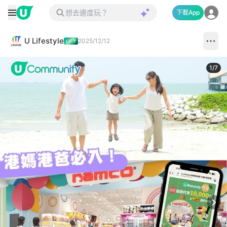
下載App
U Lifestyle
2025/12/12
1
/
7
Next