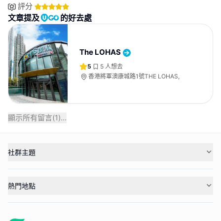
評分
文章提及
的好去處
The LOHAS
5
5
人想去
香港將軍澳康城路1號THE LOHAS,
顯示所有留言(
1
)...
社群主題
熱門地點