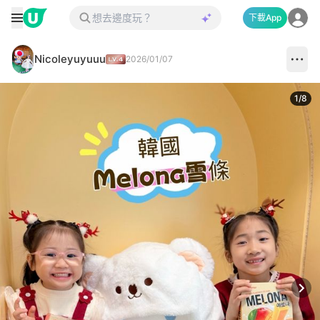
下載App
Nicoleyuyuuu
2026/01/07
1
/
8
Next