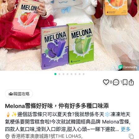
8
1
韓國攻略
Melona雪條好好味，仲有好多多種口味添
🍦✨邊個話雪條只可以夏天食?我就想係冬天❄️凍凍地天
氣梗係要開雪糕食啦!今次就試韓國經典品牌 Melona雪條,
四款人氣口味,滑到入口即溶,甜入心頭~一睇下邊款
...
更多
香港將軍澳康城路1號THE LOHAS,