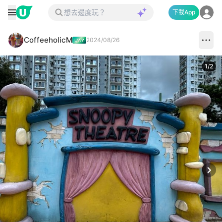
下載App
CoffeeholicM
2024/08/26
1
/
2
Next