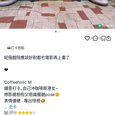
3
0
打卡熱點
呢個戲院應該好耐都冇電影再上畫了
❤️
Coffeeholic M
鍾意打卡､自己沖咖啡既港女~
想影靚相但又唔識擺靚pose😮‍💨
...
更多
評分