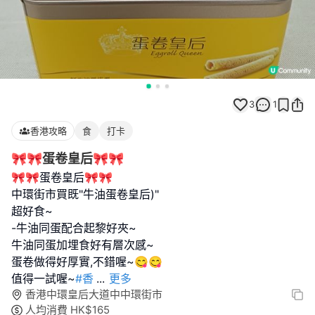
3
1
香港攻略
食
打卡
🎀🎀蛋卷皇后🎀🎀
🎀🎀蛋卷皇后🎀🎀
中環街市買既"牛油蛋卷皇后)"
超好食~
-牛油同蛋配合起黎好夾~
牛油同蛋加埋食好有層次感~
蛋卷做得好厚實,不錯喔~😋😋
值得一試喔~
#香
...
更多
香港中環皇后大道中中環街市
人均消費
HK$
165