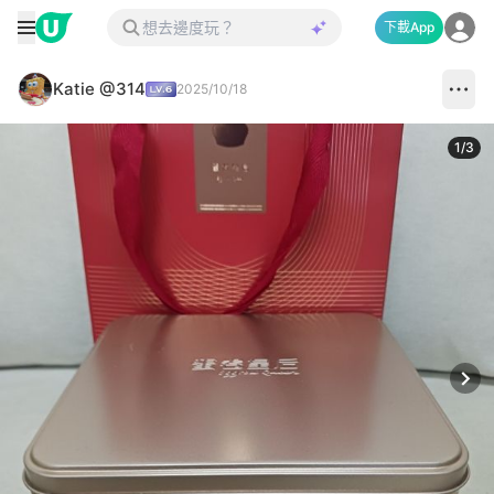
下載App
Katie @314
2025/10/18
1
/
3
Next