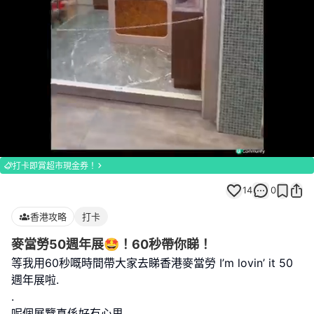
Loaded
:
Unmute
100.00%
打卡即賞超市現金券！
14
0
香港攻略
打卡
麥當勞50週年展🤩！60秒帶你睇！
等我用60秒嘅時間帶大家去睇香港麥當勞 I’m lovin’ it 50
週年展啦.
.
呢個展覽真係好有心思.