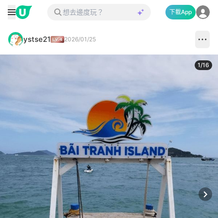
下載App
ystse21
2026/01/25
1
/
16
Next