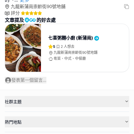
九龍新蒲崗崇齡街90號地舖
評分
文章提及
的好去處
七喜粥麵小廚 (新蒲崗)
5
2
人想去
九龍新蒲崗崇齡街90號地舖
粵菜、中式、中餐廳
發表第一個留言...
社群主題
熱門地點