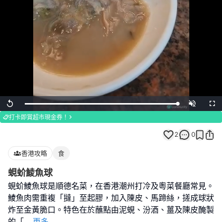
Loaded
:
Replay
Unmute
Full
100.00%
打卡即賞超市現金券！
2
0
香港攻略
食
蜆蚧鯪魚球
蜆蚧鯪魚球是順德名菜，在香港潮州打冷及粵菜餐廳常見。
鯪魚肉需重複「撻」至起膠，加入陳皮、馬蹄絲，搓成球狀
炸至金黃脆口。特色在於蘸點由泥蜆、汾酒、薑及陳皮醃製
的「
...
更多