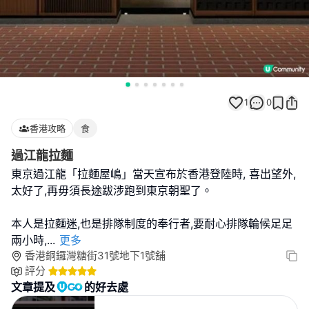
1
0
香港攻略
食
過江龍拉麵
東京過江龍「拉麵屋嶋」當天宣布於香港登陸時, 喜出望外,
太好了,再毋須長途跋涉跑到東京朝聖了。
本人是拉麵迷,也是排隊制度的奉行者,要耐心排隊輪候足足
兩小時,
...
更多
香港銅鑼灣糖街31號地下1號舖
評分
文章提及
的好去處