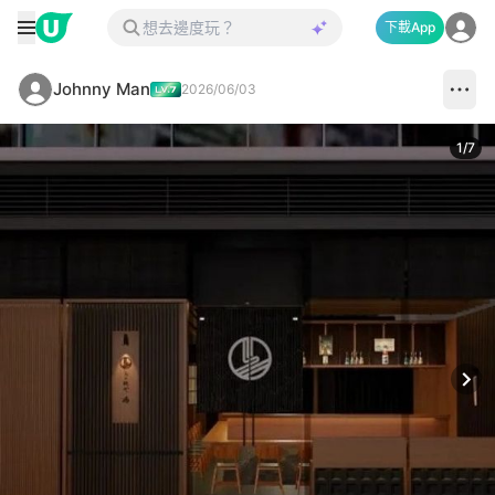
下載App
Johnny Man
2026/06/03
1
/
7
Next