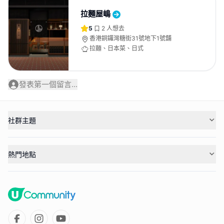
拉麵屋嶋
5
2
人想去
香港銅鑼灣糖街31號地下1號舖
拉麵、日本菜、日式
發表第一個留言...
社群主題
熱門地點