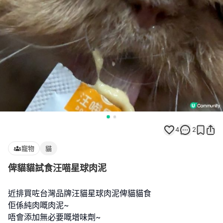
4
2
寵物
貓
俾貓貓試食汪喵星球肉泥
近排買咗台灣品牌汪貓星球肉泥俾貓貓食
佢係純肉嘅肉泥~
唔會添加無必要嘅增味劑~