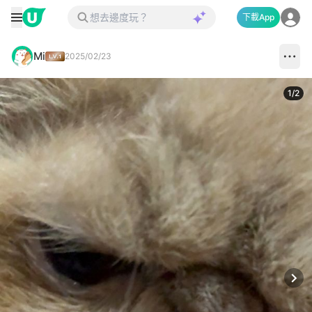
下載App
Mi
2025/02/23
1
/
2
Next