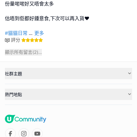
份量啱啱好又唔會太多
估唔到佢都好鍾意食,下次可以再入貨♥️
#貓貓日常
...
更多
評分
顯示所有留言(
2
)...
社群主題
熱門地點