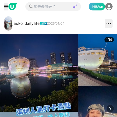
下載App
jacko_dailylife
2026/01/04
1
/
19
Next