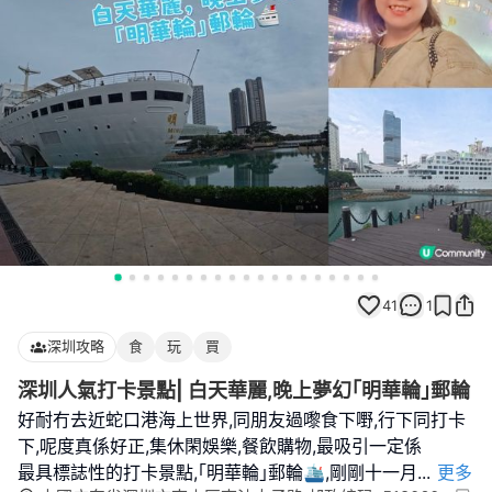
41
1
深圳攻略
食
玩
買
深圳人氣打卡景點| 白天華麗,晚上夢幻｢明華輪｣郵輪
好耐冇去近蛇口港海上世界,同朋友過嚟食下嘢,行下同打卡
下,呢度真係好正,集休閑娛樂,餐飲購物,最吸引一定係
最具標誌性的打卡景點,｢明華輪｣郵輪🛳️,剛剛十一月
...
更多