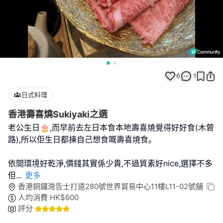
6
1
日式料理
香港壽喜燒Sukiyaki之選
老公生日🎂,而早前去左日本食本地壽喜燒覺得好好食(木曾
路),所以佢生日都揀自己想食嘅壽喜燒食｡
依間環境好乾淨,價錢其實係少貴,不過質素好nice,選擇不多
但
...
更多
香港銅鑼灣告士打道280號世界貿易中心11樓L11-02號舖
人均消費
HK$
600
評分