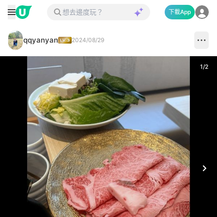
下載App
qqyanyan
2024/08/29
1
/
2
Next