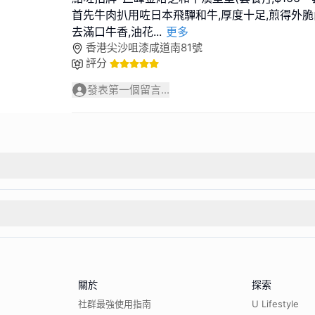
首先牛肉扒用咗日本飛驒和牛,厚度十足,煎得外脆內嫩
去滿口牛香,油花
...
更多
香港尖沙咀漆咸道南81號
評分
發表第一個留言...
關於
探索
社群最強使用指南
U Lifestyle