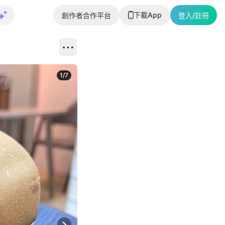
下載App
創作者合作平台
登入/註冊
1
/
7