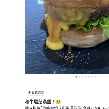
西式美食
和牛爆芝漢堡！🤤
點咗招牌｢巨峰金熔芝和牛漢堡堡(套餐)｣,$166