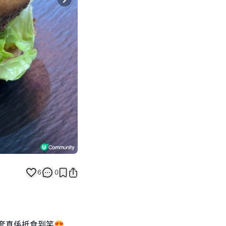
Next slide
6
0
一套真係抵食到笑😍