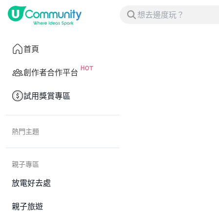
首頁
創作者合作平台
試用獎賞專區
熱門主題
親子專區
放電好去處
親子旅遊