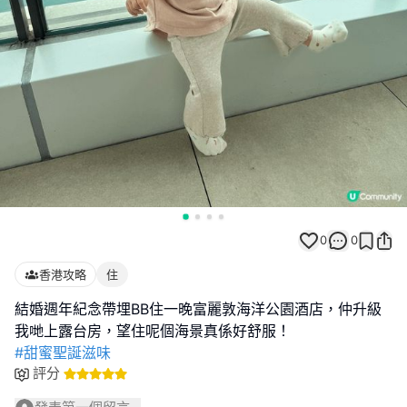
0
0
香港攻略
住
結婚週年紀念帶埋BB住一晚富麗敦海洋公園酒店，仲升級
#甜蜜聖誕滋味
評分