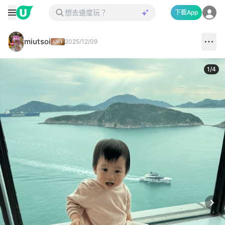
下載App
miutsoi
2025/12/09
1
/
4
Next