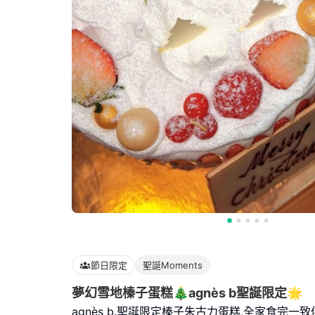
節日限定
聖誕Moments
夢幻雪地榛子蛋糕🎄agnès b聖誕限定🌟
agnès b.聖誕限定榛子朱古力蛋糕,全家食完一