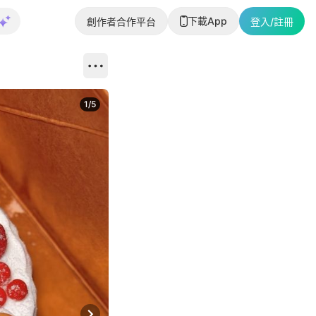
下載App
創作者合作平台
登入/註冊
1
/
5