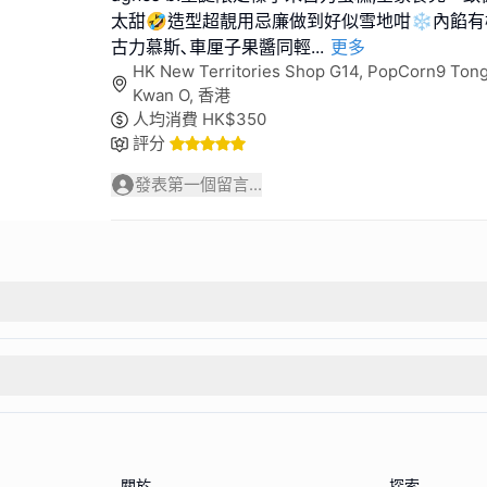
太甜🤣造型超靚用忌廉做到好似雪地咁❄️內餡有
古力慕斯､車厘子果醬同輕
...
更多
HK New Territories Shop G14, PopCorn9 Tong
Kwan O, 香港
人均消費
HK$
350
評分
發表第一個留言...
關於
探索