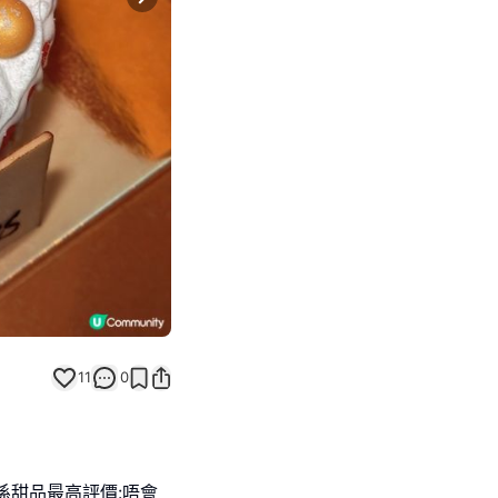
Next slide
11
0
致係甜品最高評價:唔會