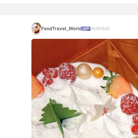
FoodTravel_World
2025/12/22