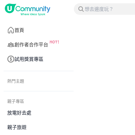
首頁
創作者合作平台
試用獎賞專區
熱門主題
親子專區
放電好去處
親子旅遊