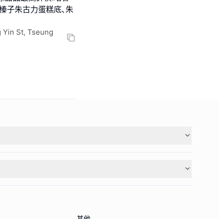
榛子朱古力蛋糕底､朱
 Yin St, Tseung
其他