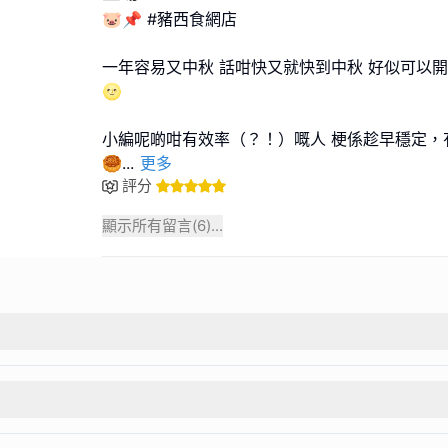
🐷📌 #豬西食網店
一年容易又中秋 話咁快又就快到中秋 好似可以開始
🌝
小編呢啲咁有效率（？！）嘅人 梗係趁早穩定，
🥮
...
更多
評分
顯示所有留言(
6
)...