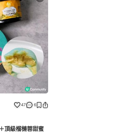
Next slide
47
6
＋頂級榴槤蓉甜蜜