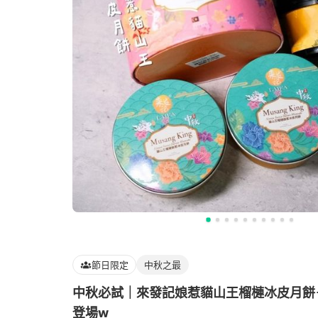
節日限定
中秋之最
中秋必試｜來發記娘惹貓山王榴槤冰皮月餅
登場w