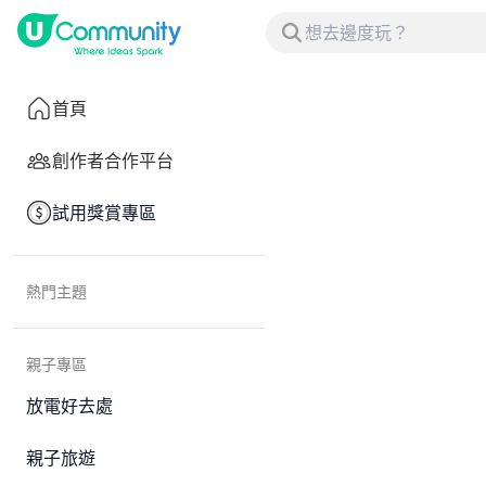
首頁
創作者合作平台
試用獎賞專區
熱門主題
親子專區
放電好去處
親子旅遊