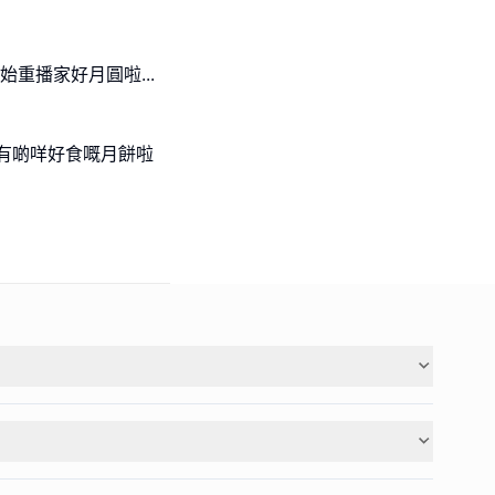
重播家好月圓啦...
有啲咩好食嘅月餅啦