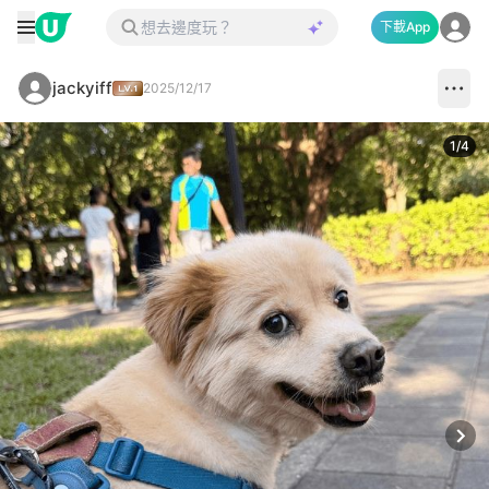
下載App
jackyiff
2025/12/17
1
/
4
Next