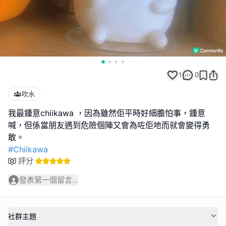
1
0
吹水
我最鍾意chiikawa ，因為雖然佢平時好細膽怕事，鍾意
喊，但係當朋友遇到危險個陣又會為咗佢地而就會變得勇
#Chiikawa
評分
發表第一個留言...
社群主題