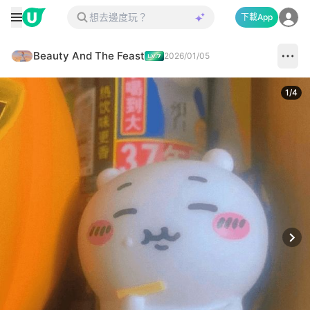
下載App
Beauty And The Feast
2026/01/05
1
/
4
Next