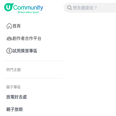
首頁
創作者合作平台
試用獎賞專區
熱門主題
親子專區
放電好去處
親子旅遊