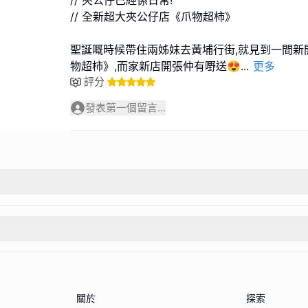
// 夾公仔已經係日常!
// 全新超大夾公仔店《爪物超柿》
聖誕嘅時候帶住兩姊妹去黃埔行街,就見到一間新
物超柿》,而家新店開張仲有嘢送😍
...
更多
評分
發表第一個留言...
關於
探索