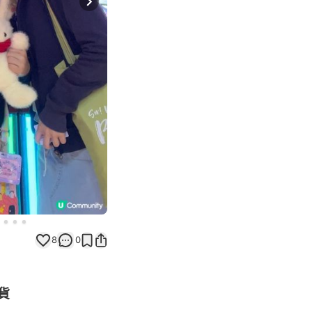
Next slide
8
0
貨