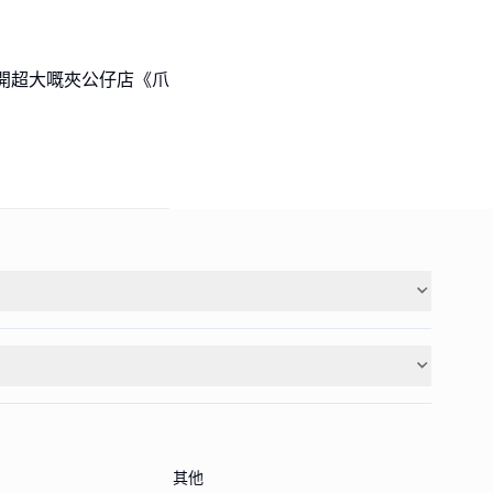
開超大嘅夾公仔店《爪
其他