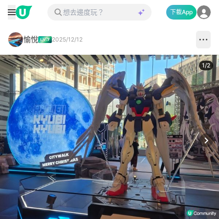
下載App
愉悅
2025/12/12
1
/
2
Next