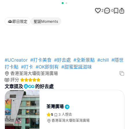
2
0
節日限定
聖誕Moments
#UCreator
#打卡美食
#好去處
#全新景點
#chill
#隱世
打卡點
#打卡
#OK即刻有
#甜蜜聖誕滋味
香港荃灣大壩街荃灣廣場
評分
文章提及
的好去處
荃灣廣場
5
3
人想去
香港荃灣大壩街荃灣廣場