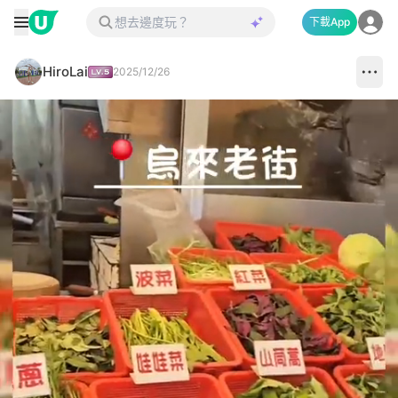
下載App
HiroLai
2025/12/26