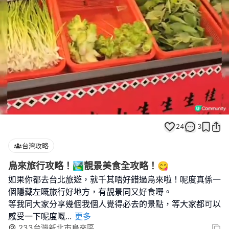
Loaded
:
Unmute
100.00%
24
3
台灣攻略
烏來旅行攻略！🏞️靚景美食全攻略！😋
如果你都去台北旅遊，就千其唔好錯過烏來啦！呢度真係一
個隱藏左嘅旅行好地方，有靚景同又好食嘢。
等我同大家分享幾個我個人覺得必去的景點，等大家都可以
感受一下呢度嘅
...
更多
233台灣新北市烏來區