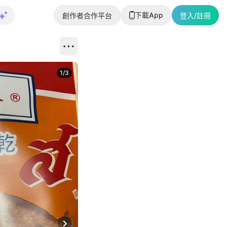
下載App
創作者合作平台
登入/註冊
1
/
3