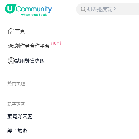
首頁
創作者合作平台
試用獎賞專區
熱門主題
親子專區
放電好去處
親子旅遊