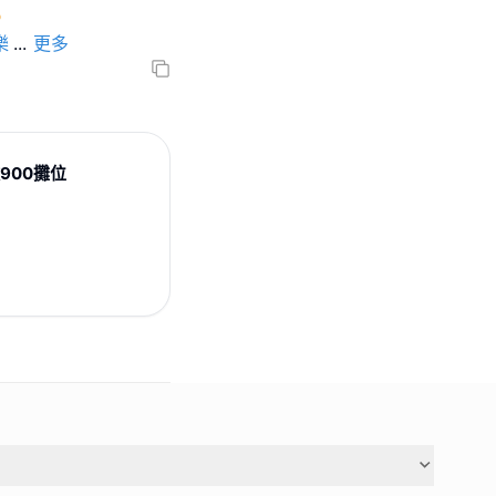
樂
...
更多
逾900攤位