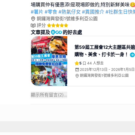
#薯片
#零食
#熱氣仔女
#異國推介
#社群生日快
銅鑼灣興發街1號維多利亞公園
評分
文章提及
的好去處
第59屆工展會12大主題區共
購物、美食、打卡於一身！
5
44
人想去
2025年12月13日 - 2026年1月5日
銅鑼灣興發街1號維多利亞公園
顯示所有留言(
2
)...