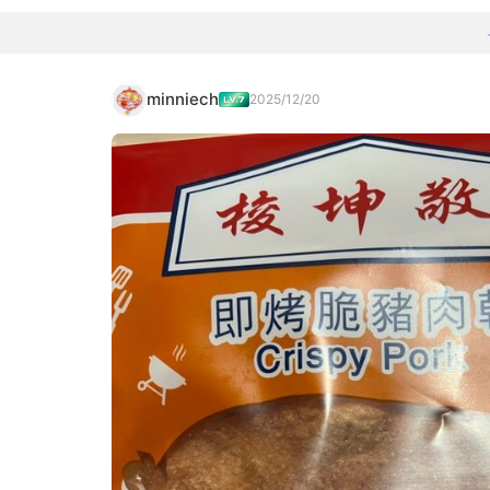
minniech
2025/12/20