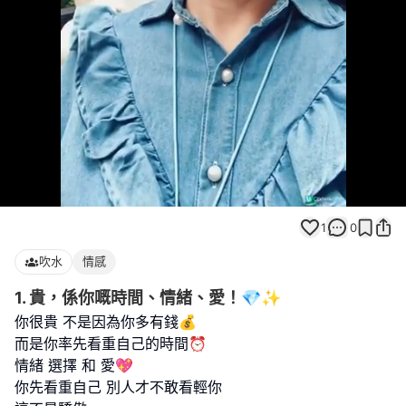
Loaded
:
Unmute
100.00%
1
0
吹水
情感
1. 貴，係你嘅時間、情緒、愛！💎✨
你很貴 不是因為你多有錢💰
而是你率先看重自己的時間⏰
情緒 選擇 和 愛💖
你先看重自己 別人才不敢看輕你