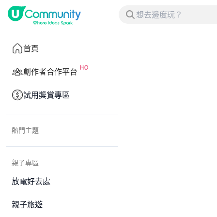
首頁
創作者合作平台
試用獎賞專區
熱門主題
親子專區
放電好去處
親子旅遊