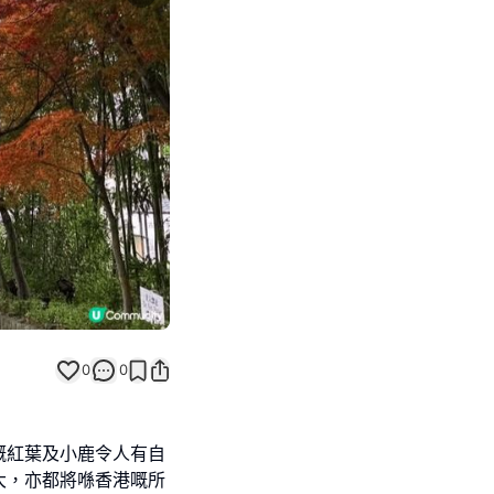
Next slide
0
0
嘅紅葉及小鹿令人有自
大，亦都將喺香港嘅所