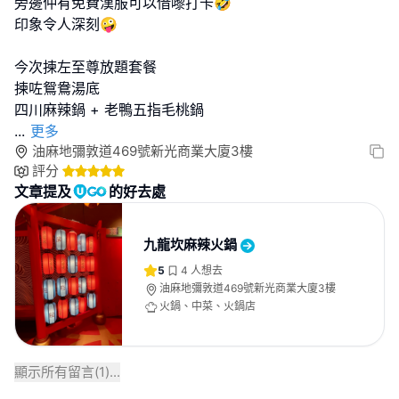
旁邊仲有免費漢服可以借嚟打卡🤣
印象令人深刻🤪
今次揀左至尊放題套餐
揀咗鴛鴦湯底
...
更多
油麻地彌敦道469號新光商業大廈3樓
評分
文章提及
的好去處
九龍坎麻辣火鍋
5
4
人想去
油麻地彌敦道469號新光商業大廈3樓
火鍋、中菜、火鍋店
顯示所有留言(
1
)...