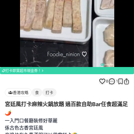
Loaded
:
Unmute
100.00%
打卡即賞超市現金券！
8
1
香港攻略
食
打卡
宮廷風打卡麻辣火鍋放題 過百款自助Bar任食超滿足
🌶️
一入門口餐廳裝修好華麗
係古色古香宮廷風