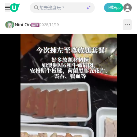
下載App
Nini.On
2025/12/19